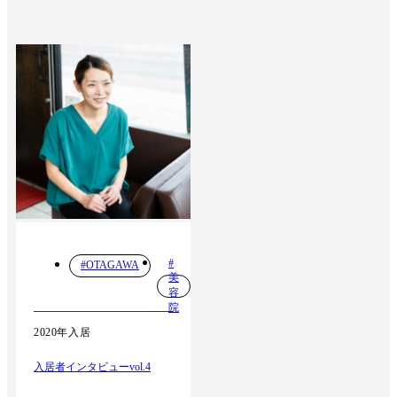
#
#OTAGAWA
美
容
院
2020年入居
入居者インタビューvol.4