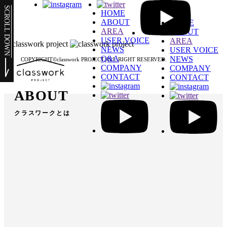
SCROLL DOWN
HOME
ABOUT
HOME
AREA
ABOUT
USER VOICE
AREA
NEWS
USER VOICE
Q&A
NEWS
COPYRIGHT©️classwork PROJECT ALL RIGHT RESERVED.
COMPANY
COMPANY
CONTACT
CONTACT
ABOUT
クラスワークとは