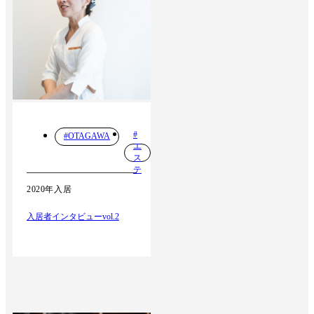
#
#OTAGAWA
エ
ス
テ
2020年入居
入居者インタビューvol.2