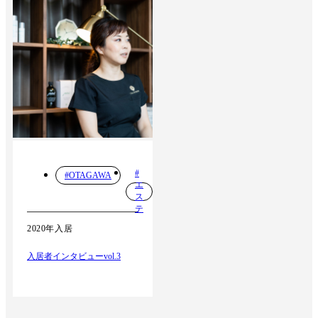
#
#OTAGAWA
エ
ス
テ
2020年入居
入居者インタビューvol.3